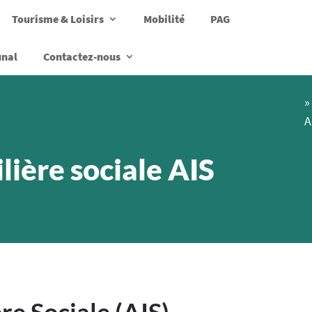
Tourisme & Loisirs
Mobilité
PAG
unal
Contactez-nous
»
A
ière sociale AIS
re Sociale (AIS)