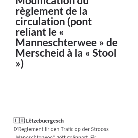
Modification du
règlement de la
circulation (pont
reliant le «
Manneschterwee » de
Merscheid à la « Stool
»)
🇱🇺 Lëtzebuergesch
D’Reglement fir den Trafic op der Strooss
„Maneschterwee“ gëtt geännert. Fir