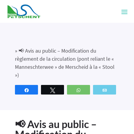
»
📢 Avis au public – Modification du
règlement de la circulation (pont reliant le «
Manneschterwee » de Merscheid à la « Stool
»)
Partagez
Tweetez
WhatsApp
Email
📢 Avis au public –