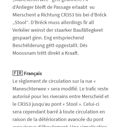
d’Anlieger bleift de Passage erlaabt vu
Mierschent a Richtung CR353 bis bei d’Bréck
„Stool“. D’Bréck muss allerdings fir all
Verkéier weinst der staarker Baufällegkeet
gespaart ginn. Eng entspriechend
Beschëlderung gëtt opgestallt. Dës
Moossnam trëtt direkt a Kraaft.
🇫🇷 Français
Le règlement de circulation sur la rue «
Maneschterwee » sera modifié. Le trafic reste
autorisé pour les riverains entre Merscheid et
le CR353 jusqu’au pont « Stool ». Celui-ci
sera cependant barré à toute circulation en
raison de la détérioration avancée du pont
avec risque d’éboulement. Une signalisation