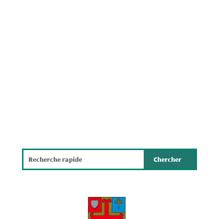
Modification ponctuelle PAG Protocole
de conformité Dispense d'étude
environnementale Partie écrite Partie