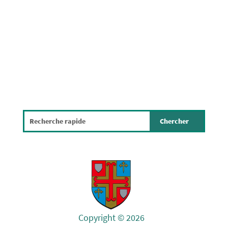
Modification ponctuelle PAG Protocole
de conformité Dispense d'étude
environnementale Partie écrite Partie
graphique Avis quotidiens Avis Raider
Avis Raider évaluation environnementale
Délibération communaleModification
Copyright © 2026
ponctuelle PAP QE Protocole de